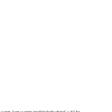
ečo o tom, kam sa tento produkt bude uberať a aká ho…