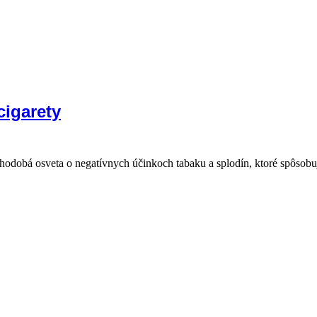
cigarety
 dlhodobá osveta o negatívnych účinkoch tabaku a splodín, ktoré spôs