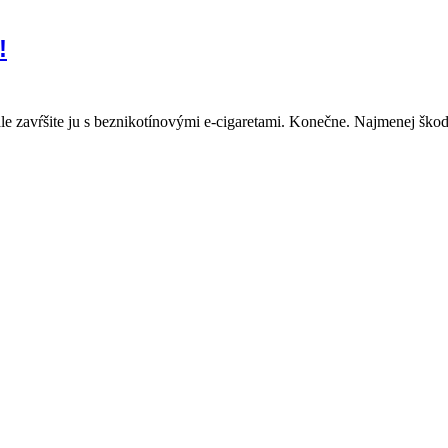
!
, ale zavŕšite ju s beznikotínovými e-cigaretami. Konečne. Najmenej š