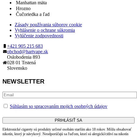
Manhattan mäta
Hrozno
Čučoriedka a ľad
Zásady používania súborov cookie
Vyhlásenie o ochrane súkromia
Vylúčenie zodpovednosti
+421 905 215 683
obchod@hartvape.sk
Oslobodenia 893
028 01 Trstená
Slovensko
NEWSLETTER
Súhlasím so spracovaním mojich osobných údajov
Elektronické cigarety sú produkty určené osobám starším ako 18 rokov. Môžu obsahovať
nikotín, ktorý je návykový. Neodporúčajú sa ľuďom, ktorí sú alergickí/citliví na nikotín