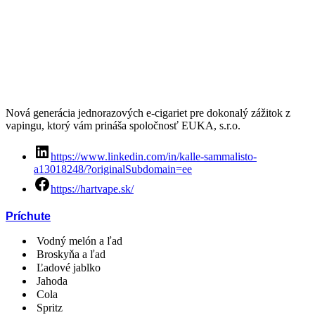
Nová generácia jednorazových e-cigariet pre dokonalý zážitok z
vapingu, ktorý vám prináša spoločnosť EUKA, s.r.o.
https://www.linkedin.com/in/kalle-sammalisto-
a13018248/?originalSubdomain=ee
https://hartvape.sk/
Príchute
Vodný melón a ľad
Broskyňa a ľad
Ľadové jablko
Jahoda
Cola
Spritz